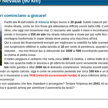
Nevada
(90 km)
uri cominciano a giocare!
Partiti alle
9
dall'ostello di
Almeria
tempo buono e
20 gradi
. Subito ostacoli per
nostra strada, come se non fosse già abbastanza difficile uscire dalla città. Cont
ritmo, che oggi non troveremo mai. Ci lasciamo alle spalle il mare e incontriamo 
presto ci troviamo a
550 mt slm
ma strada ridiscende e risale per più volte fino 
montagna trasformata in super strada dove passa una macchina all'ora.
Qui a causa dei finanziamenti europei per migliorare la viabilità ha fatto scemp
con lunghissimi rettilinei in salita talvolta al
10
per cento di pendenza, quando la
naturale.... ma non finisce qui si ridiscende dai
1000
ai
500
incontrando paesini 
la chiesa di pietra rossa.
Il meteo peggiora e vediamo che nella zona
1000
c'é nebbia. L'ultimo tratto di 
km
con qualche tratto in discesa e gli ultimi tre tornanti sono veramente miciadi
km
nelle gambe e oltre
2000 mt
di dislivello complessivo. Veniamo avvolti ba
cendo un rapido calcolo, oggi é come se avessimo pedalato per circa
160 km
e un d
che ci muoviamo a una
VAM (velocità ascensionale media)
di poco inferiore della 
ercorrenza!
 non sappiamo che fare. Aspettare o proseguire? Tentare l'impresa dei
2041
mt sot
iva e quando arriva) per ammirare il panorama da lassù?