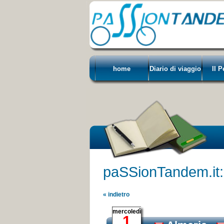
home
Diario di viaggio
Il 
paSSionTandem.it: 
« indietro
mercoledì
1