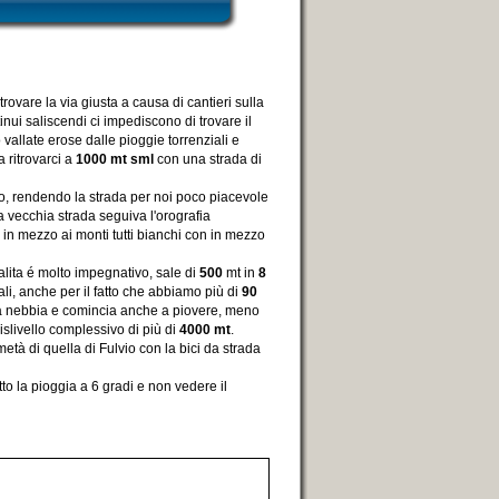
 trovare la via giusta a causa di cantieri sulla
inui saliscendi ci impediscono di trovare il
vallate erose dalle pioggie torrenziali e
a ritrovarci a
1000 mt sml
con una strada di
io, rendendo la strada per noi poco piacevole
 vecchia strada seguiva l'orografia
in mezzo ai monti tutti bianchi con in mezzo
salita é molto impegnativo, sale di
500
mt in
8
ali, anche per il fatto che abbiamo più di
90
lla nebbia e comincia anche a piovere, meno
islivello complessivo di più di
4000 mt
.
metà di quella di Fulvio con la bici da strada
to la pioggia a 6 gradi e non vedere il