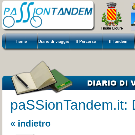
home
Diario di viaggio
Il Percorso
Il Tandem
paSSionTandem.it: D
« indietro