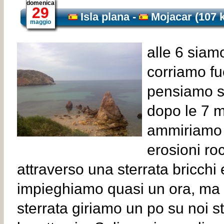
domenica
29
Isla plana
-
Mojacar
(107 
maggio
alle 6 siamo
corriamo fuo
pensiamo s
dopo le 7 ma
ammiriamo '
erosioni r
attraverso una sterrata bricchi 
impieghiamo quasi un ora, ma 
sterrata giriamo un po su noi st